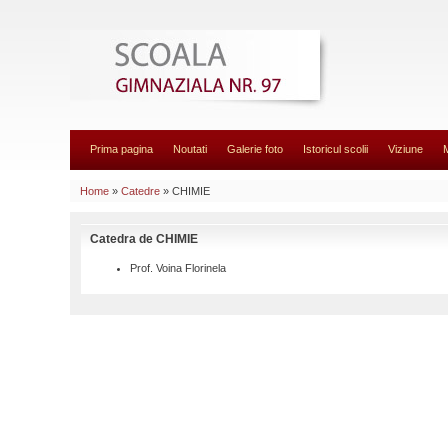
Prima pagina
Noutati
Galerie foto
Istoricul scolii
Viziune
Home
»
Catedre
» CHIMIE
Catedra de CHIMIE
Prof. Voina Florinela