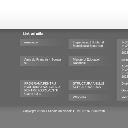
Link-uri utile
e-mate.ro
Inspectoratul Scolar al
INS
Municipiului Bucuresti
INV
PEN
202
Amis du Francais - Scoala
Ministerul Educatiei
port
97
Nationale
ADM
INV
PEN
202
PROGRAMA PENTRU
STRUCTURA ANULUI
Dict
EVALUAREA NATIONALA
SCOLAR 2026-2027
PENTRU ABSOLVENTII
Goo
Clasei a 8 a
Wikipedia
Yah
Copyright © 2014 Scoala cu clasele I - VIII Nr. 97 Bucuresti