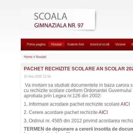
Prima pagina
Noutati
Galerie foto
Istoricul scolii
Viziune
Home
»
Noutati
PACHET RECHIZITE SCOLARE AN SCOLAR 202
10 Sep 2025 12:16
Va invitam sa studiati documentele in baza carora 
cu rechizite scolare conform Ordonantei Guvernului 
aprobata prin Legea nr.126 din 2002:
1. Informare acrodare pachet rechizite scolare
AICI
2. Cerere acordare pachet rechizite
AICI
3. Ordinul nr. 4585 din 2012 privind acordarea rechiz
TERMEN de depunere a cererii insotita de docume