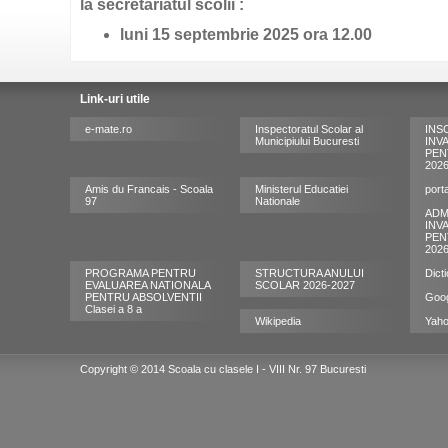
la secretariatul scolii :
luni 15 septembrie 2025 ora 12.00
Link-uri utile
e-mate.ro
Inspectoratul Scolar al
INS
Municipiului Bucuresti
INV
PEN
202
Amis du Francais - Scoala
Ministerul Educatiei
port
97
Nationale
ADM
INV
PEN
202
PROGRAMA PENTRU
STRUCTURA ANULUI
Dict
EVALUAREA NATIONALA
SCOLAR 2026-2027
PENTRU ABSOLVENTII
Goo
Clasei a 8 a
Wikipedia
Yah
Copyright © 2014 Scoala cu clasele I - VIII Nr. 97 Bucuresti